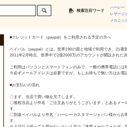
ハーレー
検索注目ワード
レザージ
メカニッ
■クレジットカード（paypal）をご利用される予定の方へ
ペイパル（paypal）とは、世界190の国と地域で利用でき、21通
2011年2月時点、世界中で2億2000万のアカウントが開設され
ご利用はパソコンとスマートフォンのみで、一般の携帯電話には
※必ずメールアドレスは必要ですが、もしお持ちで無い方はお電
■お支払いの流れ
〇まず、当店で買い物を完了します。
〇後程当店より件名「ご注文ありがとうございます」とあるメー
す。
〇別途ペイパルより件名「ハーレーカスタマージャパン様からお客様
す。
※３日以上経っても届かないという方は「迷惑メールフォルダ」