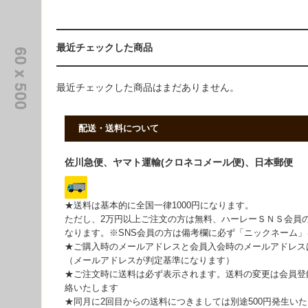
最近チェックした商品
最近チェックした商品はまだありません。
配送・送料について
佐川急便、ヤマト運輸(クロネコメール便)、日本郵便
★送料は基本的に全国一律1000円になります。
ただし、2万円以上ご注文の方は無料、ハーレーＳＮＳ会員
なります。※SNS会員の方は備考欄に必ず「ニックネーム
★ご購入時のメールアドレスと会員入会時のメールアドレス
（メールアドレスが判定基準になります）
★ご注文時に送料は必ず表示されます。送料の変更は会員登
絡いたします
★同月に2回目からの送料につきましては別途500円発生い