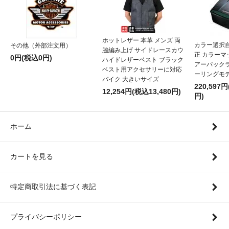
ホットレザー 本革 メンズ 両
カラー選択
その他（外部注文用）
脇編み上げ サイドレースカウ
正 カラー
0円(税込0円)
ハイドレザーベスト ブラック
アーパックラ
ベスト用アクセサリーに対応
ーリングモ
バイク 大きいサイズ
220,597円
12,254円(税込13,480円)
円)
ホーム
カートを見る
特定商取引法に基づく表記
プライバシーポリシー