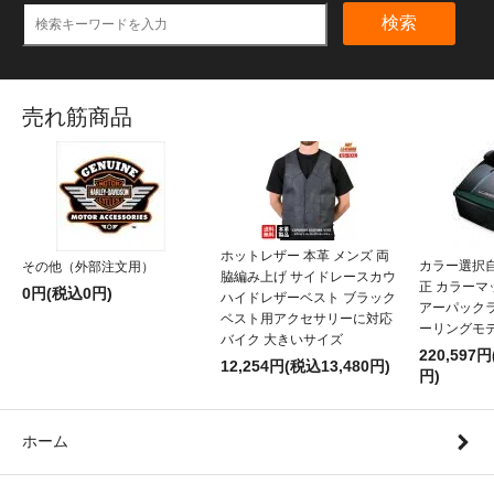
検索
売れ筋商品
ホットレザー 本革 メンズ 両
カラー選択
その他（外部注文用）
脇編み上げ サイドレースカウ
正 カラー
0円(税込0円)
ハイドレザーベスト ブラック
アーパックラ
ベスト用アクセサリーに対応
ーリングモ
バイク 大きいサイズ
220,597円
12,254円(税込13,480円)
円)
ホーム