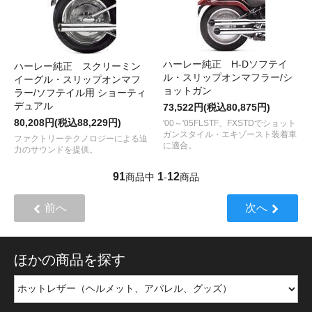
ハーレー純正 H-Dソフテイ
ハーレー純正 スクリーミン
ル・スリップオンマフラー/シ
イーグル・スリップオンマフ
ョットガン
ラー/ソフテイル用 ショーティ
デュアル
73,522円(税込80,875円)
80,208円(税込88,229円)
'00～'05FLSTF、FXSTDでショット
ガンスタイル・エキゾースト装着車
ファクトリーテクノロジーによる迫
に適合。
力のサウンドを提供。
91
1
12
商品中
-
商品
前へ
次へ
ほかの商品を探す