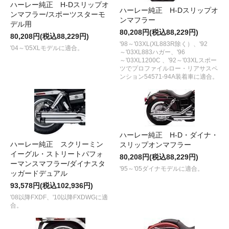
ハーレー純正 H-Dスリップオ
ハーレー純正 H-Dスリップオ
ンマフラー/スポーツスターモ
ンマフラー
デル用
80,208円(税込88,229円)
80,208円(税込88,229円)
'98～'03XL(XL883R除く）、'92
'04～'05XLモデルに適合。
～'03XL883ハガー、'96
～'03XL1200C 、'92～'03XLスポー
ツでプロファイルロー・リアサスペ
ンション54571-94A装着車に適合。
ハーレー純正 H-D・ダイナ・
ハーレー純正 スクリーミン
スリップオンマフラー
イーグル・ストリートパフォ
80,208円(税込88,229円)
ーマンスマフラー/ダイナスタ
'95～'05ダイナモデルに適合。
ッガードデュアル
93,578円(税込102,936円)
'08以降FXDF、'10以降FXDWGに適
合。