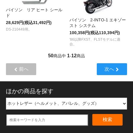
パイソン リア ヒート シール
ド
パイソン 2-INTO-1 エキゾー
28,629円(税込31,492円)
スト システム
DS-210449用。
100,358円(税込110,394円)
'86以降FXST、FLSTモデルに適
合。
50
1
12
商品中
-
商品
前へ
次へ
ほかの商品を探す
検索