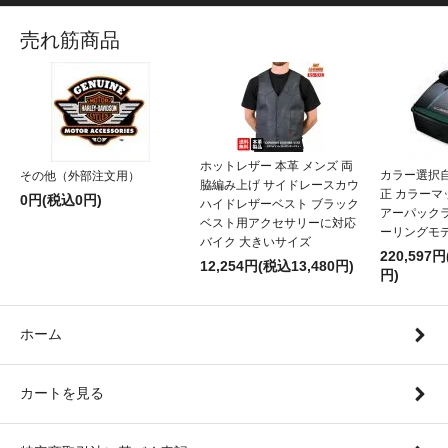
売れ筋商品
ホットレザー 本革 メンズ 両
カラー選択
その他（外部注文用）
脇編み上げ サイドレースカウ
正 カラー
0円(税込0円)
ハイドレザーベスト ブラック
アーパックラ
ベスト用アクセサリーに対応
ーリングモ
バイク 大きいサイズ
220,597円
12,254円(税込13,480円)
円)
ホーム
カートを見る