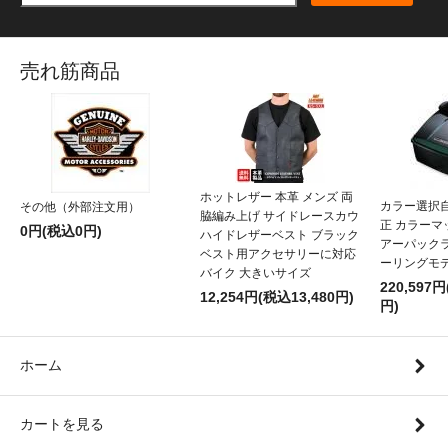
売れ筋商品
ホットレザー 本革 メンズ 両
カラー選択
その他（外部注文用）
脇編み上げ サイドレースカウ
正 カラー
0円(税込0円)
ハイドレザーベスト ブラック
アーパックラ
ベスト用アクセサリーに対応
ーリングモ
バイク 大きいサイズ
220,597円
12,254円(税込13,480円)
円)
ホーム
カートを見る