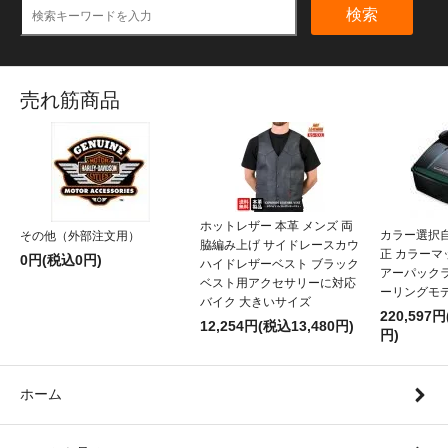
検索
売れ筋商品
ホットレザー 本革 メンズ 両
カラー選択
その他（外部注文用）
脇編み上げ サイドレースカウ
正 カラー
0円(税込0円)
ハイドレザーベスト ブラック
アーパックラ
ベスト用アクセサリーに対応
ーリングモ
バイク 大きいサイズ
220,597円
12,254円(税込13,480円)
円)
ホーム