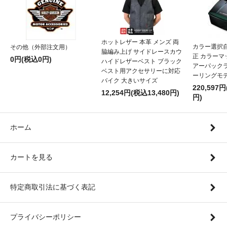
ホットレザー 本革 メンズ 両
カラー選択
その他（外部注文用）
脇編み上げ サイドレースカウ
正 カラー
0円(税込0円)
ハイドレザーベスト ブラック
アーパックラ
ベスト用アクセサリーに対応
ーリングモ
バイク 大きいサイズ
220,597円
12,254円(税込13,480円)
円)
ホーム
カートを見る
特定商取引法に基づく表記
プライバシーポリシー