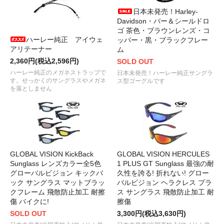
日本未発売！Harley-
Davidson・バー＆シールドロ
ゴ 茶色・ブラウンレンズ・コ
ハーレー純正 アイウェ
ッパー・黒・ブラックフレー
アリテーナー
ム
2,360円(税込2,596円)
SOLD OUT
ハーレー純正のメガネストラップで
日本未発売！ハーレー純正サングラ
す。せっかくのサングラスやメガネ
ス型ゴーグルです
を落としません
GLOBAL VISION KickBack
GLOBAL VISION HERCULES
Sunglass レンズカラー全5色
1 PLUS GT Sunglass 最強の耐
グローバルビジョン キックバ
久性を誇る! 折れない! グロー
ック サングラス マットブラッ
バルビジョン ヘラクレス プラ
クフレーム 飛散防止加工 耐擦
ス サングラス 飛散防止加工 耐
傷 バイクに!
擦傷
SOLD OUT
3,300円(税込3,630円)