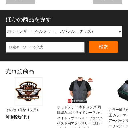
ほかの商品を探す
検索
売れ筋商品
ホットレザー 本革 メンズ 両
カラー選択
その他（外部注文用）
脇編み上げ サイドレースカウ
正 カラー
0円(税込0円)
ハイドレザーベスト ブラック
アーパックラ
ベスト用アクセサリーに対応
ーリングモ