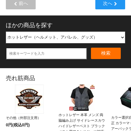
前へ
次へ
ほかの商品を探す
検索
売れ筋商品
ホットレザー 本革 メンズ 両
カラー選択
その他（外部注文用）
脇編み上げ サイドレースカウ
正 カラー
0円(税込0円)
ハイドレザーベスト ブラック
アーパックラ