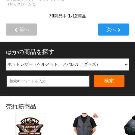
り輝くクロームに。
70
1
12
商品中
-
商品
前へ
次へ
ほかの商品を探す
検索
売れ筋商品