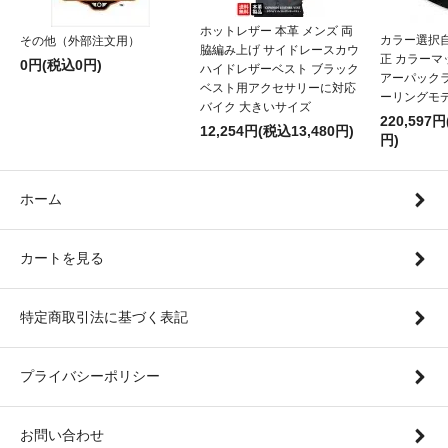
ホットレザー 本革 メンズ 両
カラー選択
その他（外部注文用）
脇編み上げ サイドレースカウ
正 カラー
0円(税込0円)
ハイドレザーベスト ブラック
アーパックラ
ベスト用アクセサリーに対応
ーリングモ
バイク 大きいサイズ
220,597円
12,254円(税込13,480円)
円)
ホーム
カートを見る
特定商取引法に基づく表記
プライバシーポリシー
お問い合わせ