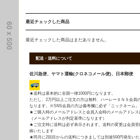
最近チェックした商品
最近チェックした商品はまだありません。
配送・送料について
佐川急便、ヤマト運輸(クロネコメール便)、日本郵便
★送料は基本的に全国一律1000円になります。
ただし、2万円以上ご注文の方は無料、ハーレーＳＮＳ会員
なります。※SNS会員の方は備考欄に必ず「ニックネーム
★ご購入時のメールアドレスと会員入会時のメールアドレス
（メールアドレスが判定基準になります）
★ご注文時に送料は必ず表示されます。送料の変更は会員登
絡いたします
★同月に2回目からの送料につきましては別途500円発生い