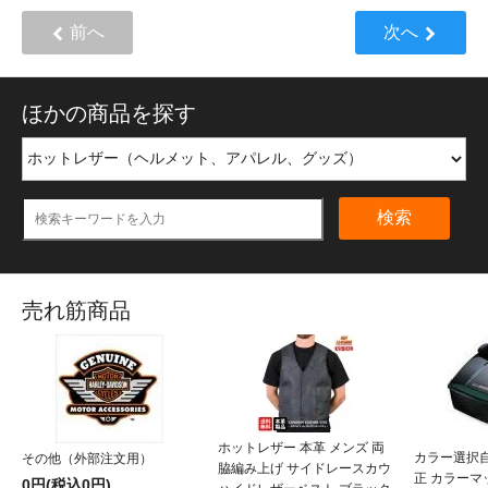
前へ
次へ
ほかの商品を探す
検索
売れ筋商品
ホットレザー 本革 メンズ 両
カラー選択
その他（外部注文用）
脇編み上げ サイドレースカウ
正 カラー
0円(税込0円)